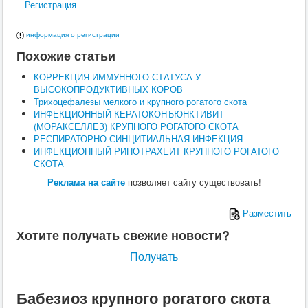
Регистрация
Поведение
Кормление
Кошки
информация о регистрации
Ветеринария
Похожие статьи
Хирургия
Диагностика
КОРРЕКЦИЯ ИММУННОГО СТАТУСА У
Терапия
ВЫСОКОПРОДУКТИВНЫХ КОРОВ
Заразные заболевания
Трихоцефалезы мелкого и крупного рогатого скота
Инфекционные заболевания
ИНФЕКЦИОННЫЙ КЕРАТОКОНЪЮНКТИВИТ
Инвазионные заболевания
(МОРАКСЕЛЛЕЗ) КРУПНОГО РОГАТОГО СКОТА
Кормление
РЕСПИРАТОРНО-СИНЦИТИАЛЬНАЯ ИНФЕКЦИЯ
Поведение
ИНФЕКЦИОННЫЙ РИНОТРАХЕИТ КРУПНОГО РОГАТОГО
Воспроизводство
СКОТА
Птицы
Ветеринария
Реклама на сайте
позволяет сайту существовать!
Анатомия и физиология
Разведение
Разместить
Воспроизводство
Рыбы
Хотите получать свежие новости?
Ветеринария
Выращивание
Получать
Кормление
Прочие
Кролики
Бабезиоз крупного рогатого скота
Ветеринария