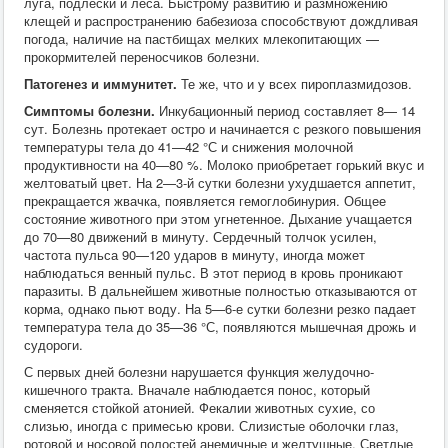
луга, подлески и леса. Быстрому развитию и размножению
клещей и распространению бабезиоза способствуют дождливая
погода, наличие на пастбищах мелких млекопитающих —
прокормителей переносчиков болезни.
Патогенез и иммунитет.
Те же, что и у всех пироплазмидозов.
Симптомы болезни.
Инкубационный период составляет 8— 14
сут. Болезнь протекает остро и начинается с резкого повышения
температуры тела до 41—42 °С и снижения молочной
продуктивности на 40—80 %. Молоко приобретает горький вкус и
желтоватый цвет. На 2—3-й сутки болезни ухудшается аппетит,
прекращается жвачка, появляется гемоглобинурия. Общее
состояние животного при этом угнетенное. Дыхание учащается
до 70—80 движений в минуту. Сердечный толчок усилен,
частота пульса 90—120 ударов в минуту, иногда может
наблюдаться венный пульс. В этот период в кровь проникают
паразиты. В дальнейшем животные полностью отказываются от
корма, однако пьют воду. На 5—6-е сутки болезни резко падает
температура тела до 35—36 °С, появляются мышечная дрожь и
судороги.
С первых дней болезни нарушается функция желудочно-
кишечного тракта. Вначале наблюдается понос, который
сменяется стойкой атонией. Фекалии животных сухие, со
слизью, иногда с примесью крови. Слизистые оболочки глаз,
ротовой и носовой полостей анемичные и желтушные. Светлые