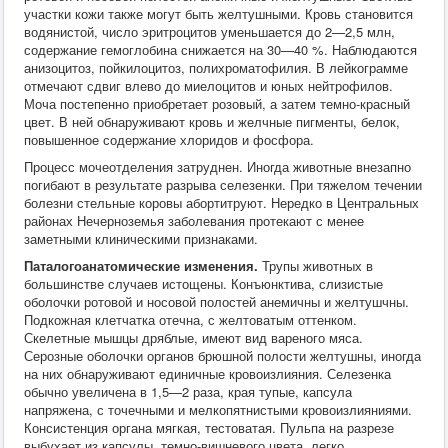
участки кожи также могут быть желтушными. Кровь становится
водянистой, число эритроцитов уменьшается до 2—2,5 млн,
содержание гемоглобина снижается на 30—40 %. Наблюдаются
анизоцитоз, пойкилоцитоз, полихроматофилия. В лейкограмме
отмечают сдвиг влево до миелоцитов и юных нейтрофилов.
Моча постепенно приобретает розовый, а затем темно-красный
цвет. В ней обнаруживают кровь и желчные пигменты, белок,
повышенное содержание хлоридов и фосфора.
Процесс мочеотделения затруднен. Иногда животные внезапно
погибают в результате разрыва селезенки. При тяжелом течении
болезни стельные коровы абортитруют. Нередко в Центральных
районах Нечерноземья заболевания протекают с менее
заметными клиническими признаками.
Паталогоанатомические изменения.
Трупы животных в
большинстве случаев истощены. Конъюнктива, слизистые
оболочки ротовой и носовой полостей анемичны и желтушчны.
Подкожная клетчатка отечна, с желтоватым оттенком.
Скелетные мышцы дряблые, имеют вид вареного мяса.
Серозные оболочки органов брюшной полости желтушны, иногда
на них обнаруживают единичные кровоизлияния. Селезенка
обычно увеличена в 1,5—2 раза, края тупые, капсула
напряжена, с точечными и мелкопятнистыми кровоизлияниями.
Консистенция органа мягкая, тестоватая. Пульпа на разрезе
выбухает из капсулы, темно-вишневого цвета, легко