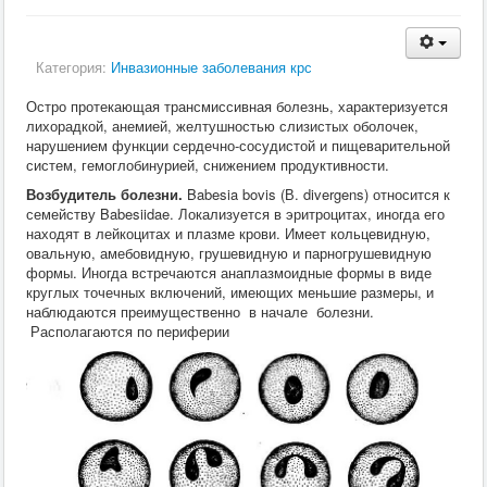
Кормление
Пушные звери
Пчелы
Категория:
Инвазионные заболевания крс
Экзотические животные
Ветеринария
Остро протекающая трансмиссивная болезнь, характеризуется
Ветеринария
лихорадкой, анемией, желтушностью слизистых оболочек,
По животным
нарушением функции сердечно-сосудистой и пищеварительной
Крс
систем, гемоглобинурией, снижением продуктивности.
Мрс
Лошадей
Возбудитель болезни.
Babesia bovis (В. divergens) относится к
Свиньи
семейству Babesiidae. Локализуется в эритроцитах, иногда его
Собаки
находят в лейкоцитах и плазме крови. Имеет кольцевидную,
Кошки
овальную, амебовидную, грушевидную и парногрушевидную
Птицы
формы. Иногда встречаются анаплазмоидные формы в виде
Рыбы
круглых точечных включений, имеющих меньшие размеры, и
Кролики
наблюдаются преимущественно в начале болезни.
Пушные
Располагаются по периферии
Пчелы
Экзотические животные
Заразные заболевания
Инвазионные болезни
Инфекционные заболевания
Терапия
Гинекология
Диагностика