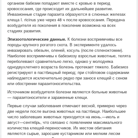
организм бабезии попадают вместе с кровью в период
кровососания, где происходит их дальнейшее развитие.
Инвазионные стадии паразита образуются в слюнных железах
клеща I. ricinus уже через 48 ч после кровососания. Передача
возбудителя из поколения в поколение возможна на всех
стадиях развития.
Эпизоотологические данные.
К болезни восприимчивы все
породы крупного рогатого скота. В эксперименте удалось
инвазировать обезьян, оленей, косуль (после спленэктомии).
Наиболее восприимчивы к бабезиозу взрослые животные, телята
переболевают сравнительно легко, однако у молодняка
однодвухлетнего возраста болезнь протекает тяжело. Бабезиоз
регистрируют в пастбищный период; при стойловом содержании
наблюдается исключительно редко при заносе клещей с сеном
или обострении паразитоносительства.
Источником возбудителя болезни являются больные животные
— паразитоносители и зараженные клещи.
Первые случаи заболевания отмечают весной, примерно через
две недели после выгона животных на пастбище. Наибольшее
число заболевших животных приходится на июнь.—июль и
август—сентябрь, что связано с появлением максимального
количества клещей-переносчиков. Их местом обитания
являются сырые, заросшие кустарником или мелким лесом