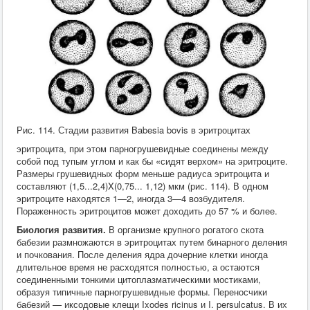
Хирургия
ВСЭ
Лекарственные препараты
Токсикология
Зоогигиена
Патанатомия
Интересное
Кормление
Рис. 114. Стадии развития Babesia bovis в эритроцитах
эритроцита, при этом парногрушевидные соединены между
собой под тупым углом и как бы «сидят верхом» на эритроците.
Размеры грушевидных форм меньше радиуса эритроцита и
составляют (1,5...2,4)X(0,75... 1,12) мкм (рис. 114). В одном
эритроците находятся 1—2, иногда 3—4 возбудителя.
Пораженность эритроцитов может доходить до 57 % и более.
Биология развития.
В организме крупного рогатого скота
бабезии размножаются в эритроцитах путем бинарного деления
и почкования. После деления ядра дочерние клетки иногда
длительное время не расходятся полностью, а остаются
соединенными тонкими цитоплазматическими мостиками,
образуя типичные парногрушевидные формы. Переносчики
бабезий — иксодовые клещи Ixodes ricinus и I. persulcatus. В их