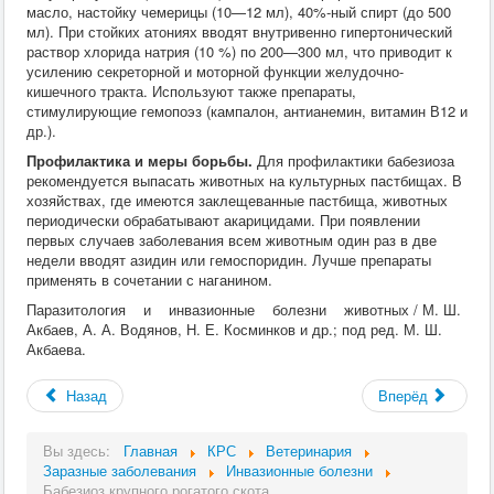
масло, настойку чемерицы (10—12 мл), 40%-ный спирт (до 500
мл). При стойких атониях вводят внутривенно гипертонический
раствор хлорида натрия (10 %) по 200—300 мл, что приводит к
усилению секреторной и моторной функции желудочно-
кишечного тракта. Используют также препараты,
стимулирующие гемопоэз (кампалон, антианемин, витамин В12 и
др.).
Профилактика и меры борьбы.
Для профилактики бабезиоза
рекомендуется выпасать животных на культурных пастбищах. В
хозяйствах, где имеются заклещеванные пастбища, животных
периодически обрабатывают акарицидами. При появлении
первых случаев заболевания всем животным один раз в две
недели вводят азидин или гемоспоридин. Лучше препараты
применять в сочетании с наганином.
Паразитология и инвазионные болезни животных / М. Ш.
Акбаев, А. А. Водянов, Н. Е. Косминков и др.; под ред. М. Ш.
Акбаева.
Назад
Вперёд
Вы здесь:
Главная
КРС
Ветеринария
Заразные заболевания
Инвазионные болезни
Бабезиоз крупного рогатого скота