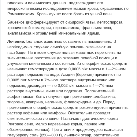
гических и клинических данных, подтверждают его
микроскопическим исследованием мазков крови, окрашенных по
Романовскому. Кровь лучше всего брать из ушной вены.
Бабезиоз дифференцируют от сибирской язвы, лептоспироза,
хронической гематурии, пироплазмоза, франсаиеллеза,
анаплазмоза и отравлений минеральными ядами.
Лечение.
Больных животных оставляют в помещениях. В
необходимых случаях лечебную помощь оказывают на
пастбище. Ни в коем случае нельзя животных перегонять на
значительные расстояния до оказания лечебной помощи и
улучшения клинического состояния. Из специфических средств
назначают гемоспоридин в дозе 0,0005 г/кг массы в 1—2%-ном
растворе подкожно на воде. Азидин (беренил) применяют по
0,0035 г/кг массы в 7%-ном растворе внутримышечно или
подкожно; диамидин — по 0,002 г/кг массы в 1—7%-ном
растворе внутримышечно или подкожно. Положительный
эффект может быть получен при применении альбаргина,
тиоргена, акаприна, наганина, флавокридина и др. Перед
применением специфических средств рекомендуется применять
раствор кофеина или камфоры. Обязательно проводят
симптоматическое лечение. Назначают диетические корма
(луговое сено, мелко нарезанные корма, парное или
обезжиренное молоко). При атониях преджелудков назначают
глауберову соль (250—300 г), льняной отвар, растительное