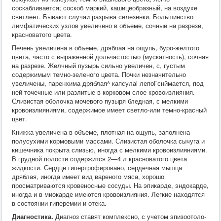
соскабливается; соскоб маркий, кашицеобразный, на воздухе
светлеет. Бывают случаи разрыва селезенки. Большинство
лимфатических узлов увеличено в объеме, сочные на разрезе,
красноватого цвета.
Печень увеличена в объеме, дряблая на ощупь, буро-желтого
цвета, часто с выраженной дольчастостыо (мускатность), сочная
на разрезе. Желчный пузырь сильно увеличен, с, густым
содержимым темно-зеленого цвета. Почки незначительно
увеличены, паренхима дряблая^ капсулаi лепоГснймается, под
ней точечные или разлитые в корковом слое кровоизлияния.
Слизистая оболочка мочевого пузыря бледная, с мелкими
кровоизлияниями, содержимое имеет светло-или темно-красный
цвет.
Книжка увеличена в объеме, плотная на ощупь, заполнена
полусухими кормовыми массами. Слизистая оболочка сычуга и
кишечника покрыта слизью, иногда с мелкими кровоизлияниями.
В грудной полости содержится 2—4 л красноватого цвета
жидкости. Сердце гипертрофировано, сердечная мышца
дряблая, иногда имеет вид вареного мяса, хорошо
просматриваются кровеносные сосуды. На эпикарде, эндокарде,
иногда и в миокарде имеются кровоизлияния. Легкие находятся
в состоянии гиперемии и отека.
Диагностика.
Диагноз ставят комплексно, с учетом эпизоотоло-