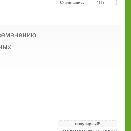
Скачиваний:
4117
осеменению
ных
популярный!