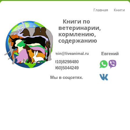
Главная
Книги
Книги по
ветеринарии,
кормлению,
содержанию
admin@liveanimal.ru
Евгений
8(910)8298480
8(960)5044249
Мы в соцсетях.