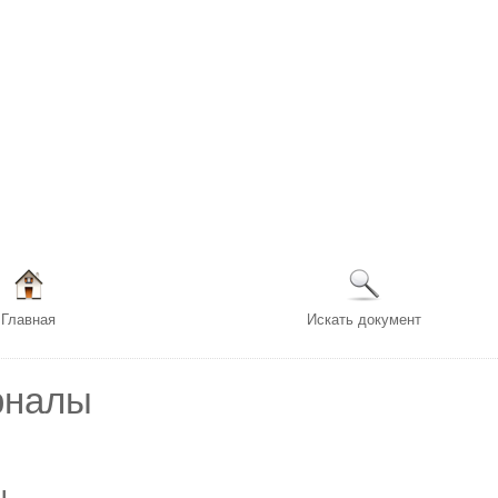
Главная
Искать документ
рналы
ы