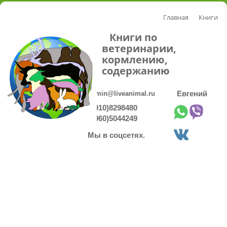
Главная
Книги
Книги по
ветеринарии,
кормлению,
содержанию
admin@liveanimal.ru
Евгений
8(910)8298480
8(960)5044249
Мы в соцсетях.