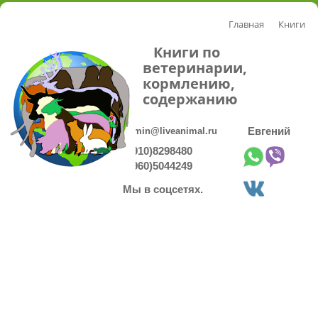
Главная
Книги
Книги по
ветеринарии,
кормлению,
содержанию
admin@liveanimal.ru
Евгений
8(910)8298480
8(960)5044249
Мы в соцсетях.