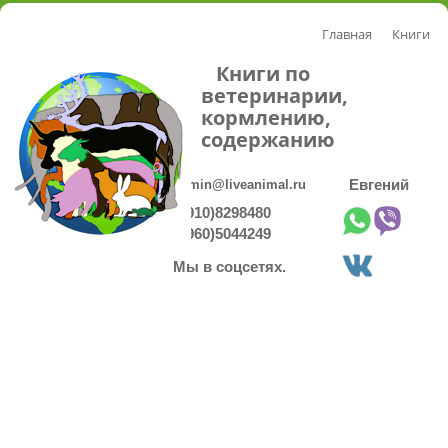
Главная
Книги
Книги по
ветеринарии,
кормлению,
содержанию
admin@liveanimal.ru
Евгений
8(910)8298480
8(960)5044249
Мы в соцсетях.