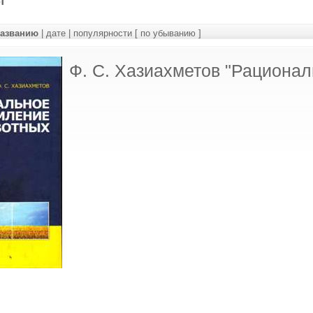
названию
|
дате
|
популярности
[ по убыванию ]
Ф. С. Хазиахметов "Рациона