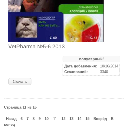
VetPharma №5-6 2013
популярный!
Дата добавления:
10/16/2014
Скачиваний:
3340
Скачать
Страница 11 из 16
Назад
6
7
8
9
10
11
12
13
14
15
Вперёд
В
конец