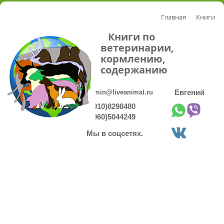
Главная
Книги
Книги по
ветеринарии,
кормлению,
содержанию
admin@liveanimal.ru
Евгений
8(910)8298480
8(960)5044249
Мы в соцсетях.