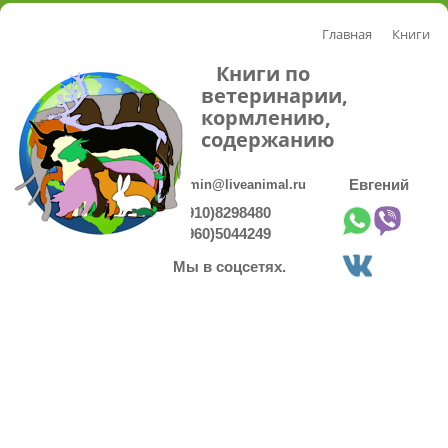
Главная
Книги
Книги по
ветеринарии,
кормлению,
содержанию
admin@liveanimal.ru
Евгений
8(910)8298480
8(960)5044249
Мы в соцсетях.