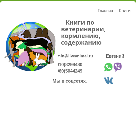
Главная
Книги
Книги по
ветеринарии,
кормлению,
содержанию
admin@liveanimal.ru
Евгений
8(910)8298480
8(960)5044249
Мы в соцсетях.