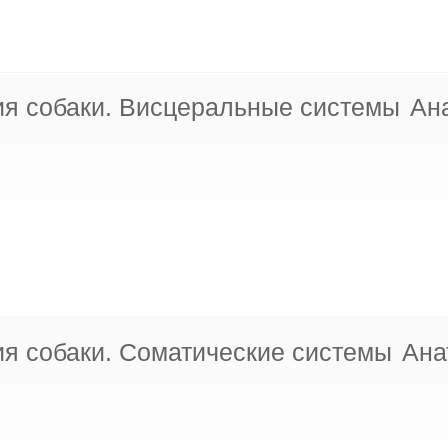
Ан
Ана