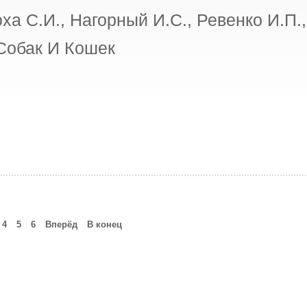
ха С.И., Нагорный И.С., Ревенко И.П.,
Собак И Кошек
4
5
6
Вперёд
В конец